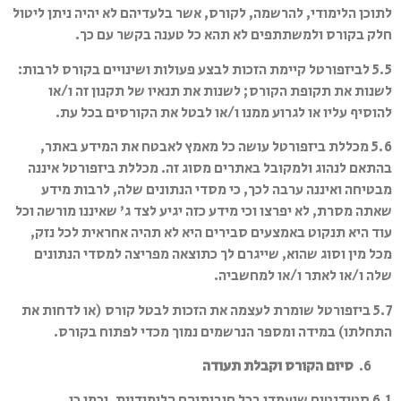
לתוכן הלימודי, להרשמה, לקורס, אשר בלעדיהם לא יהיה ניתן ליטול
חלק בקורס ולמשתתפים לא תהא כל טענה בקשר עם כך.
5.5 לביזפורטל קיימת הזכות לבצע פעולות ושינויים בקורס לרבות:
לשנות את תקופת הקורס; לשנות את תנאיו של תקנון זה ו/או
להוסיף עליו או לגרוע ממנו ו/או לבטל את הקורסים בכל עת.
5.6 מכללת ביזפורטל עושה כל מאמץ לאבטח את המידע באתר,
בהתאם לנהוג ולמקובל באתרים מסוג זה. מכללת ביזפורטל איננה
מבטיחה ואיננה ערבה לכך, כי מסדי הנתונים שלה, לרבות מידע
שאתה מסרת, לא יפרצו וכי מידע כזה יגיע לצד ג’ שאיננו מורשה וכל
עוד היא תנקוט באמצעים סבירים היא לא תהיה אחראית לכל נזק,
מכל מין וסוג שהוא, שייגרם לך כתוצאה מפריצה למסדי הנתונים
שלה ו/או לאתר ו/או למחשביה.
5.7 ביזפורטל שומרת לעצמה את הזכות לבטל קורס (או לדחות את
התחלתו) במידה ומספר הנרשמים נמוך מכדי לפתוח בקורס.
סיום הקורס וקבלת תעודה
6.1 סטודנטים שיעמדו בכל חובותיהם הלימודיות, וכמו כן