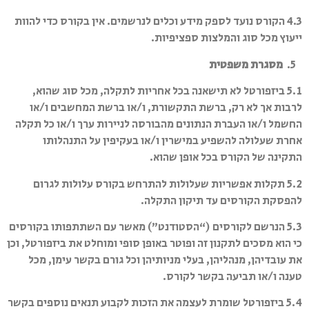
4.3 הקורס נועד לספק מידע וכלים לנרשמים. אין בקורס כדי להוות
ייעוץ מכל סוג והמלצות ספציפיות.
5.
מסגרת משפטית
5.1 ביזפורטל לא תישאנה בכל אחריות לתקלה, מכל סוג שהוא,
לרבות אך לא רק, ברשת התקשורת, ו/או ברשת המחשבים ו/או
החשמל ו/או העברת הנתונים מהבורסה לניירות ערך ו/או כל תקלה
אחרת שעלולה להשפיע במישרין ו/או בעקיפין על התנהלותו
התקינה של הקורס בכל אופן שהוא.
5.2 תקלות אפשריות שעלולות להתרחש בקורס עלולות לגרום
להפסקת הקורסים עד תיקון התקלה.
5.3 הנרשם לקורסים (“הסטודנט”) מאשר עם השתתפותו בקורסים
כי הוא מסכים לתקנון זה ופוטר באופן סופי ומוחלט את ביזפורטל, וכן
את עובדיהן, מנהליהן, בעלי מניותיהן וכל גורם בקשר עימן, מכל
טענה ו/או תביעה בקשר לקורס.
5.4 ביזפורטל שומרת לעצמה את הזכות לקבוע תנאים נוספים בקשר