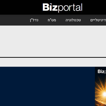
יגיטליים
טכנולוגיה
מט”ח
נדל”ן