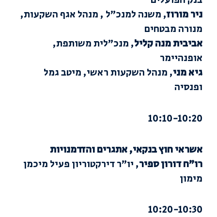
בנק הפועלים
ניר מורוז
, משנה למנכ”ל , מנהל אגף השקעות,
מנורה מבטחים
אביבית מנה קליל
, מנכ”לית משותפת,
אופנהיימר
גיא מני
, מנהל השקעות ראשי, מיטב גמל
ופנסיה
10:10-10:20
אשראי חוץ בנקאי, אתגרים והזדמנויות
רו”ח דורון ספיר
, יו”ר דירקטוריון פעיל מיכמן
מימון
10:20-10:30