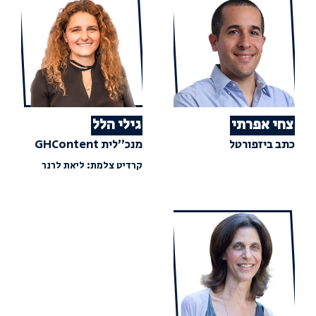
צחי אפרתי
גילי הלל
כתב ביזפורטל
מנכ״לית GHContent
קרדיט צלמת: ליאת לרנר