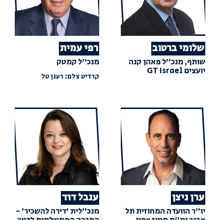
שלומי ברטוב
רפי עמית
שותף, מנכ"ל פאהן קנה
מנכ"ל קמטק
יועצים GT Israel
קרדיט צלם: רענן טל
ערן ניצן
ענבל דוד
יו"ר הוועדה המחוזית תל
מנכ"לית 'דירה להשכיר' -
אביב ומ"מ מחוז צפון
החברה הממשלתית לדיור