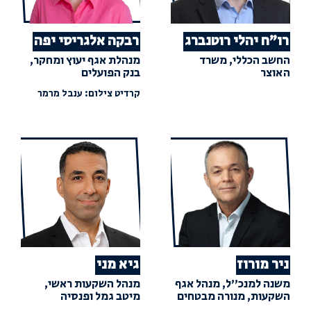
רו"ח יהלי רוטנברג
רבקה אלגריסי יפה
החשב הכללי, משרד
מנהלת אגף יעוץ ומחקר,
האוצר
בנק הפועלים
קרדיט צילום: ענבל מרמר
ניר מורוז
גיא מני
משנה למנכ"ל, מנהל אגף
מנהל השקעות ראשי,
השקעות, מנורה מבטחים
מיטב גמל ופנסיה