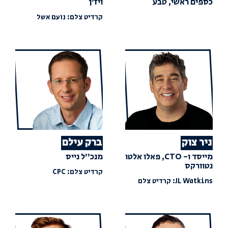
כספים ראשי, טבע
ויז'ן
קרדיט צלם: נועם אשל
ניר צוק
ברק עילם
מייסד ו- CTO, פאלו אלטו
מנכ"ל נייס
נטוורקס
קרדיט צלם: CPC
JL Watkins: קרדיט צלם