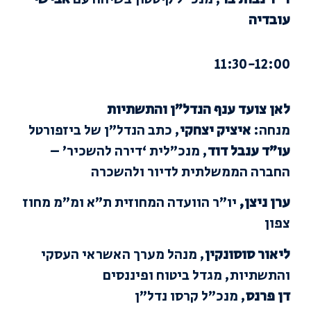
עובדיה
11:30-12:00
לאן צועד ענף הנדל”ן והתשתיות
מנחה:
איציק יצחקי
, כתב הנדל”ן של ביזפורטל
עו”ד ענבל דוד
, מנכ”לית ‘דירה להשכיר’ –
החברה הממשלתית לדיור ולהשכרה
ערן ניצן,
יו”ר הוועדה המחוזית ת”א ומ”מ מחוז
צפון
ליאור סוסונקין
, מנהל מערך האשראי העסקי
והתשתיות, מגדל ביטוח ופיננסים
דן פרנס
, מנכ”ל קרסו נדל”ן