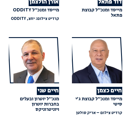
דוד פתאל
אורן הולצמן
מייסד ומנכ"ל קבוצת
מייסד ומנכ"ל ODDITY
פתאל
קרדיט צילום: יחצ, ODDITY
חיים כצמן
חיים שני
מייסד ומנכ"ל קבוצת ג'י
מנכ"ל יוטרון ובעלים
סיטי
בחברות יוטרון
ויוניטרוניקס
קרדיט צילום – אריק סולטן