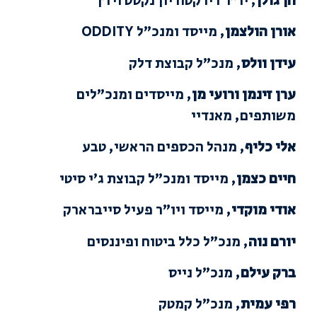
חן גולן
, יו”ר דירקטוריון נקסט ויז’ן
אורן הולצמן
, מייסד ומנכ”ל ODDITY
עידן וולס
, מנכ”ל קבוצת דלק
ערן זינמן ורועי מן
, מייסדים ומנכ”לים
משותפים, מאנדיי
אלי כליף
, מנהל הכספים הראשי, טבע
חיים כצמן
, מייסד ומנכ”ל קבוצת ג’י סיטי
אודי מוקדי
, מייסד ויו”ר פעיל סייברארק
יורם נוה
, מנכ”ל כלל ביטוח ופיננסים
ברק עילם
, מנכ”ל נייס
רפי עמית
, מנכ”ל קמטק