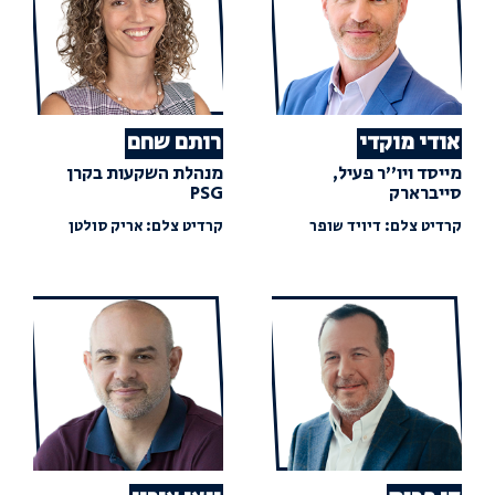
אודי מוקדי
רותם שחם
מייסד ויו"ר פעיל,
מנהלת השקעות בקרן
סייברארק
PSG
קרדיט צלם: דיויד שופר
קרדיט צלם: אריק סולטן