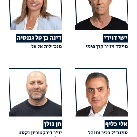
ישי דוידי
דינה בן טל גננסיה
מייסד ויו"ר קרן פימי
מנכ"לית אל על
אלי כליף
חן גולן
סמנכ"ל בכיר ומנהל
יו"ר דירקטוריון נקסט