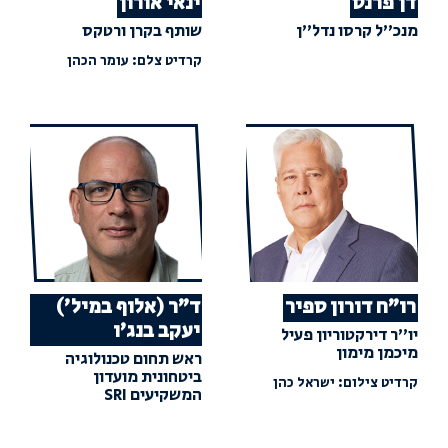
דן פרנס
ינאי אורון
מנכ"ל קרסו נדל"ן
שותף בקרן ורטקס
קרדיט צלם: עומר הכהן
רו"ח דורון ספיר
ד"ר (אלוף במיל׳)
יעקב בנג'ו
יו"ר דירקטוריון פעיל
מיכמן מימון
ראש תחום טכנולוגיה
ביטחונית מועדון
קרדיט צילום: ישראל כהן
המשקיעים SRI