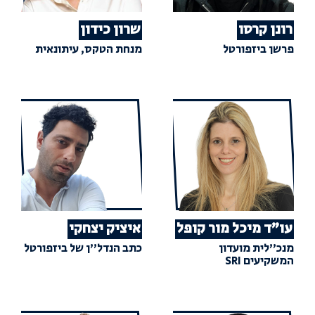
רונן קרסו
שרון כידון
פרשן ביזפורטל
מנחת הטקס, עיתונאית
עו"ד מיכל מור קופל
איציק יצחקי
מנכ"לית מועדון
כתב הנדל"ן של ביזפורטל
המשקיעים SRI