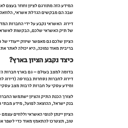
המידע הזה מתורגם לציון וחוזר בעצם לאו
שבה הם מבקשים הגדלת אשראי, הלוואה, כ
דירוג האשראי נקבע על ידי החברות המד
של תיק האשראי שלכם, הבקשות לאשראי ב
הציון שלכם גם מאפשר שיווק ייעודי של
בריבית מאוד נמוכה, היא יכולה לאתר את
כיצד נקבע הציון בארץ?
בדומה למצב בעולם – גם בארץ חברות הדי
דירוג לחברות נסחרות בבורסה (דירוג לח
ומידע עסקי על חברות לרבות מצב עסקיהן, ייכנסו לתחום הז
לצורך הכנת התיק והציון ישתמשו החברות
בנק ישראל, ההוצאה לפועל, מידע מבתי 
הציון יינתן לגופי האשראי וללווים עצמם
טוב, תצטרכו להתאמץ מאוד כדי לשפר אות