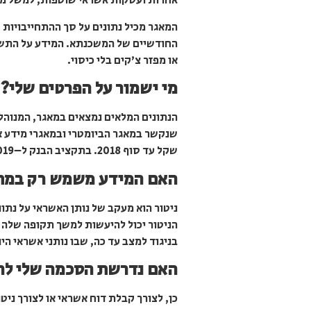
אחרות ועסקות אשראי שוטפות, למשל מס
המאגר מכיל נתונים על סך ההתחייבויות 
החודשיים של המשכנתא. המידע על התשלו
או מפזר צ’קים בלי כיסוי.
מי ישמור על הפרטים שלי?
הנתונים המלאים נמצאים במאגר, המנוהל
שקל עד סוף 2018. בתקציב הבנק ל–2019 הוקצו עוד 166 מיליון שקל להקמת המערכת.
האם המידע משמש רק במתן 
ניטור הוא מעקב של נותן האשראי על נתו
הניטור יכול להיעשות למשך תקופה שלה ה
בניגוד למצב עד כה, שבו נותני אשראי ה
האם נדרשת הסכמה שלי להע
כן, לצורך קבלת דוח אשראי או לצורך ניט