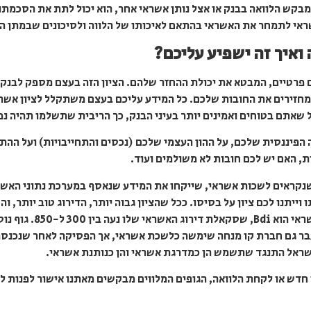
קש הלוואה בבנק או אצל נותן אשראי אחר, הוא יכול לתת את הסכמתו 
י לתמחר את האשראי בהתאם לאיכותו של הלווה ולסיכונים שבמתן ההל
 ואיך זה ישפיע עליכם?
ים פרטיים, המבטא את יכולת ההחזר שלהם. הציון הזה בעצם מספק לבנק
 שאתם בטוחים ואמינים יותר בעיני הבנק, כך הריבית שתשלמו תהיה נמו
הפיננסית שלכם, על ההון העצמי שלכם (נכסים והתחייבויות) ועל ההת
, האם יש לכם חובות לא משולמים ועוד.
, שנקראים לשכות אשראי, שייקחו את המידע שנאסף במערכת נתוני האשר
וייתנו לכם ציון על בסיסו. ככל שהציון גבוה יותר, הדירוג טוב יותר, 
עולה. אחד הגופים שמשמש
עבר גם חברת קו מנחה שימשה כלשכת אשראי, אך הפסיקה לאחר שנכנס
ישראל התנגד שתשמש הן כמדרגת אשראי והן כנותנת אשראי.
חדש או לקחת הלוואה, הגופים המלווים מבקשים מאתנו אישור לפנות ל