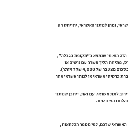
אי, ומהן לנותני האשראי, יתייחס רק
 הזה הוא מי שנמצא ב”תקופת הגבלה”,
וס, פתיחת הליך פשרה עם נושים או
הסדר נושים, הכרזה על פשיטת רגל, פתיחת תיק בהוצאה לפועל בסכום של יותר מ-5,000 שקל (או כמה תיקים בסכום מצטבר של 4,000 שקל ויותר),
פתיחת הליכים בבית משפט עקב חוב של יותר מ-10,000 שקל לבנק, לחברת כרטיסי אשראי או לנותן אשראי אחר
רוב לתת אשראי. עם זאת, ייתכן שנותני
הלותו הפיננסית.
האשראי שלכם, לפי מספר ההלוואות,