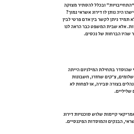
ם “התחייבויות” ובכלל להסתיר מצוקה
 היה נותן לו דירוג אשראי נמוך?
 תמיד ניתן לקשר בין אדם פרטי לבין
דות. אלא שבית המשפט כבר הראה לנו
 שהיו הברחות של נכסים.
 שהוסדר בתחילת המילניום הייתה
שלומים, צ’קים שחזרו, חשבונות
 מהאוכלוסייה, כי בכל זאת הרוב מתנהלים בצורה סבירה, או לפחות לא
 שליליים.
מריקאי קיימות שלוש סוכנויות דירוג
ראי, הבנקים והמוסדות הפיננסיים.