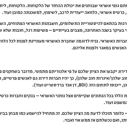
תם גופי אשראי שבוחנים את יכולת ההחזר של הלקוחות. הלקוחות, ליתר 
רטיס אשראי, הלוואה ייעודית לרכב, לשיפוץ, למשכנתה כמובן ועוד.
רגות בהתאם להיסטוריית התשלומים, חשבונות האשראי הפתוחים, השימ
עיקר בשנה האחרונה, מצבים בעייתיים – פשיטות רגל, חובות שלא שול
 חברות האשראי. נניח לדוגמה שחברת האשראי מעוניינת לפנות לכל הל
 האנשים במאגר ולפנות אליהם.
רוג יקבעו את הציון שלכם על פי אלגוריתם מתמטי. מדובר בשחקנים פר
וב שלהן/איגרות חוב שלהן), כך יהיו חברות דירוג גם לאנשים פרטיים
ה (BDI, דן אנד ברדסטריט ועוד).
 הללו בכל הנתונים שקיימים אצל נותני האשראי – בנקים וחברות כרטיס
המשפט ועוד.
 – כלומר תוכלו לדעת מה הציון שלכם. זה מתחיל להישמע כמו מבחן בבית
ו, ואם נכשלתם אז ממש אוי ואבוי.