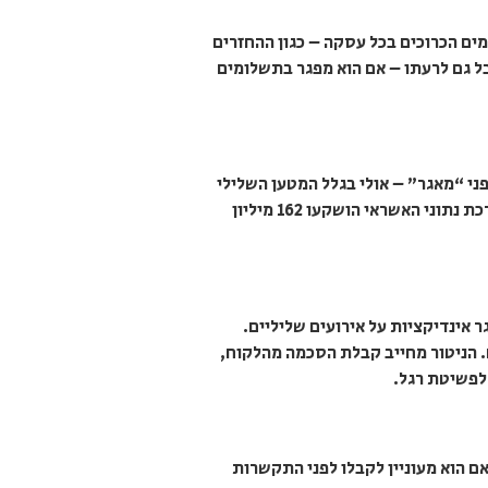
מים הכרוכים בכל עסקה – כגון ההחזרים
ל גם לרעתו – אם הוא מפגר בתשלומים
י “מאגר” – אולי בגלל המטען השלילי
שנקשר במאגר הביומטרי ובמאגרי מידע אחרים שנתונים תמיד בסכנת פריצה. לפי נתוני בנק ישראל, בהקמת מערכת נתוני האשראי הושקעו 162 מיליון
 אינדיקציות על אירועים שליליים.
. הניטור מחייב קבלת הסכמה מהלקוח,
 לפשיטת רגל.
אם הוא מעוניין לקבלו לפני התקשרות