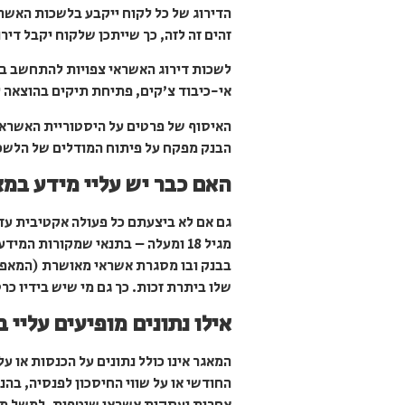
הדירוג של כל לקוח ייקבע בלשכות האשר
זהים זה לזה, כך שייתכן שלקוח יקבל דיר
לשכות דירוג האשראי צפויות להתחשב בהי
אי-כיבוד צ’קים, פתיחת תיקים בהוצאה ל
האיסוף של פרטים על היסטוריית האשראי ב
הבנק מפקח על פיתוח המודלים של הלשכו
האם כבר יש עליי מידע במא
גם אם לא ביצעתם כל פעולה אקטיבית עד
מגיל 18 ומעלה – בתנאי שמקורות המ
בבנק ובו מסגרת אשראי מאושרת (המאפשר
שלו ביתרת זכות. כך גם מי שיש בידיו כר
אילו נתונים מופיעים עליי 
המאגר אינו כולל נתונים על הכנסות או ע
החודשי או על שווי החיסכון לפנסיה, בה