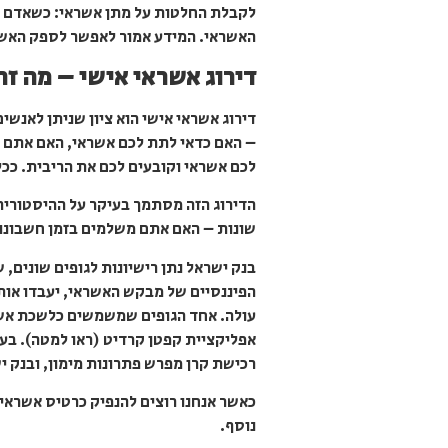
לקבלת החלטות על מתן אשראי: כשאדם מב
האשראי. המידע אמור לאפשר לספק האשרא
דירוג אשראי אישי – מה זה
דירוג אשראי אישי הוא ציון שניתן לאנש
לכם אשראי וקובעים לכם את הריבית. ככל
הדירוג הזה מסתמך בעיקר על ההיסטוריה 
שונות – האם אתם משלמים בזמן חשבונות
בנק ישראל נתן רישיונות לגופים שונים
הפיננסיים של מבקש האשראי, יעבדו אותו 
אפליקציית קפטן קרדיט (ראו למטה). ב
רכישת קרן מפרש פתרונות מימון, ובנק 
כאשר אנחנו רוצים להנפיק כרטיס אשראי 
נוסף.