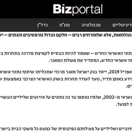
יגיטליים
טכנולוגיה
מט”ח
נדל”ן
ההלוואות, אלא שלאזרחים רבים – חלקם הגדול נורמטיבים והגונים – יש 
ראל מאגר נתוני האשראי החדש – שאמור להיות הבסיס לקפיצת מדרגה בתחרו
וני אשראי החדש, המסדיר את פעולת המאגר.
על פי חוק נתוני האשראי שנכנס לתוקף באפריל 2019, ייסד בנק ישראל מאגר מרכזי שתכליתו 
ימות לשכות האשראי (BDI ו-B&D) מידע באופן תדיר, נועד לעודד תחרות בשוק האשראי הצרכני
ים.
החוק החדש מבטל את חוק שירות נתוני אשראי מ-2002, שלפיו נאספו עד כה נתונים על איר
 לפועל.
יוביים ושליליים על פעילותם הפיננסית של כמעט כל משקי הבית בישר