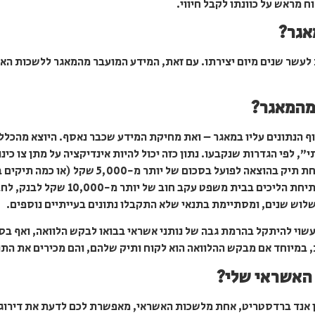
ח מראש על כוונתו לקבל חיווי.
אגר?
עשר שנים מיום יצירתו. עם זאת, המידע המועבר מהמאגר ללשכות האשר
מהמאגר?
ף הנתונים עליו במאגר – ואת מחיקת המידע שכבר נאסף. היוצא מהכלל
 לפי הגדרות שנקבעו. נתון כזה יכול להיות אינדיקציה על מתן צו כינ
הכרזה כלקוח מוגבל או מוגבל חמור, או 
וש שנים, ומסתיימת בתנאי שלא התקבלו נתונים בעייתיים נוספים.
שוי להיתקל בהרמת גבה של נותני אשראי בבואו לבקש הלוואה, ואף בסי
, במיוחד אם מבקש ההלוואה הוא לקוח ותיק שלהם, והם מכירים את התנ
 האשראי שלי?
 אנד ברדסטריט, אחת מלשכות האשראי, מאפשרת לכם לדעת את דירוג 