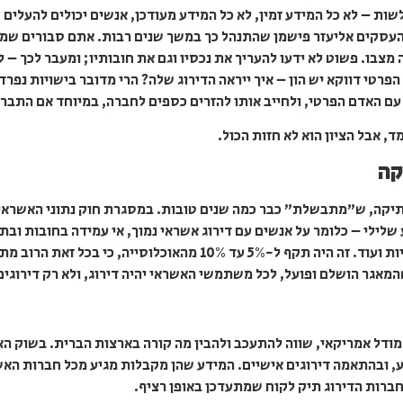
ולשות – לא כל המידע זמין, לא כל המידע מעודכן, אנשים יכולים להעלי
עסקים אליעזר פישמן שהתנהל כך במשך שנים רבות. אתם סבורים שמישהו
צבו. פשוט לא ידעו להעריך את נכסיו וגם את חובותיו; ומעבר לכך – לא
פרטי דווקא יש הון – איך ייראה הדירוג שלה? הרי מדובר בישויות נפר
עם האדם הפרטי, ולחייב אותו להזרים כספים לחברה, במיוחד אם התברר
, אבל הציון הוא לא חזות הכול.
קה
 ותיקה, ש”מתבשלת” כבר כמה שנים טובות. במסגרת חוק נתוני האשראי
לילי – כלומר על אנשים עם דירוג אשראי נמוך, אי עמידה בחובות ובת
מוגבלים וחסומים, חוסר תשלומים לרשויות ועוד. זה היה תקף ל-5% עד 10%
אגר הושלם ופועל, לכל משתמשי האשראי יהיה דירוג, ולא רק דירוגים
 מודל אמריקאי, שווה להתעכב ולהבין מה קורה בארצות הברית. בשוק הא
, ובהתאמה דירוגים אישיים. המידע שהן מקבלות מגיע מכל חברות האש
ברות הדירוג תיק לקוח שמתעדכן באופן רציף.