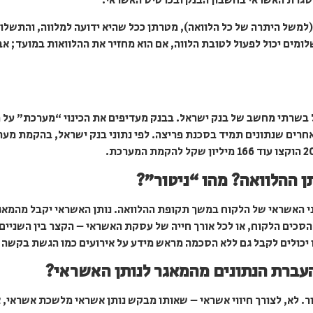
גרת האשראי בחשבון הבנק ובכרטיס האשראי.
(למשל היתרה של כל הלוואה), מטרתן ככל שהיא ידועה למלווה, והתשלו
מים יכול לפעול לטובת הלווה, אם הוא מחזיר את ההלוואות במועד; אב
 בשרתי מחשב של בנק ישראל. בבנק מעדיפים את הכינוי “מערכת” על פנ
ההלוואה? מהו “ניטור”?
ני האשראי של הלקוח במשך תקופת ההלוואה. נותן האשראי יקבל מהמאגר
סכים הלקוח, או לכל אורך חייה של עסקת האשראי – הקצר בין השניים
יו יכולים לקבל גם ללא הסכמה מראש מידע על אירועים כמו הגשת בקשה
ברת הנתונים מהמאגר לנותן האשראי?
ור. לא, לצורך חיווי אשראי – שאותו מבקש נותן אשראי מלשכת אשראי, 