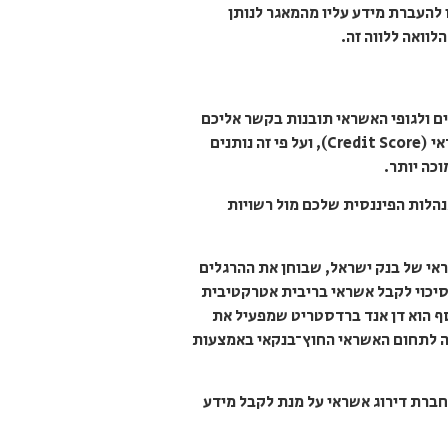
להעברת מידע עליו מהמאגר לנותן
וואה ללווה זה.
ים ולגופי האשראי תובנות בקשר אליכם
– האם כדאי לתת לכם אשראי, האם אתם מחזירים את החובות שלכם. כל המידע עליכם בעצם משתקלל לציון אשראי (Credit Score), ועל פי זה נותנים
כה יותר.
נהלות הפיננסית שלכם מול רשויות
אי של בנק ישראל, שבוחן את ההרגלים
והסיכוי לקבל אשראי בריבית אטרקטיבית
ים כלשכת אשראי הוא Bdi, שסקאלת דירוג האשראי שלו נעה בין 300 ל-850. גוף נוסף הוא דן אנד ברדסטריט שמפעיל את
ה לתחום האשראי החוץ־בנקאי באמצעות
חברת דירוג אשראי על מנת לקבל מידע