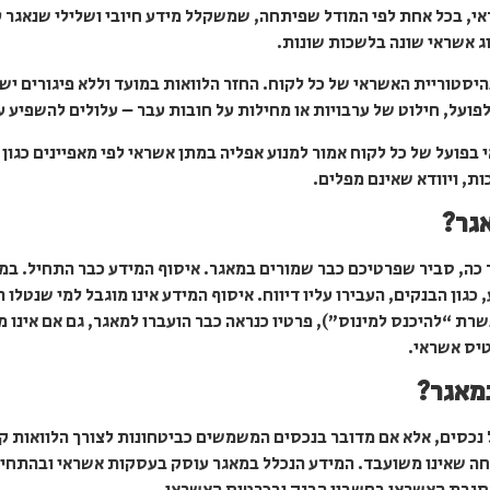
אי, בכל אחת לפי המודל שפיתחה, שמשקלל מידע חיובי ושלילי שנאגר 
וג אשראי שונה בלשכות שונות.
סטוריית האשראי של כל לקוח. החזר הלוואות במועד וללא פיגורים ישפי
פועל, חילוט של ערבויות או מחילות על חובות עבר – עלולים להשפיע ע
פועל של כל לקוח אמור למנוע אפליה במתן אשראי לפי מאפיינים כגון לא
ת, ויוודא שאינם מפלים.
גר?
 כה, סביר שפרטיכם כבר שמורים במאגר. איסוף המידע כבר התחיל. במא
ידע, כגון הבנקים, העבירו עליו דיווח. איסוף המידע אינו מוגבל למי שנטל
ת “להיכנס למינוס”), פרטיו כנראה כבר הועברו למאגר, גם אם אינו 
טיס אשראי.
במאגר?
ל נכסים, אלא אם מדובר בנכסים המשמשים כביטחונות לצורך הלוואות קיי
נחה שאינו משועבד. המידע הנכלל במאגר עוסק בעסקות אשראי ובהתחייב